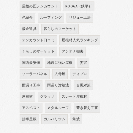
屋根の匠テンカウント
ROOGA（鉄平）
色紹介
ルーフィング
リジュー工法
板金道具
暮らしのマーケット
テンカウント口コミ
屋根材人気ランキング
くらしのマーケット
アンテナ撤去
関西最安値
地震に強い屋根
災害
ソーラーパネル
入母屋
ディプロ
雨漏り工事
雨漏り対処法
台風対策
屋根材
グラッサ
スレート屋根材
アスベスト
メタルルーフ
葺き替え工事
折半屋根
ガルバリウム
角波