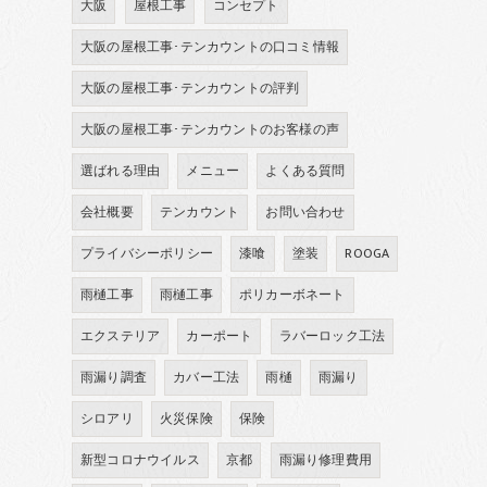
大阪
屋根工事
コンセプト
大阪の屋根工事･テンカウントの口コミ情報
大阪の屋根工事･テンカウントの評判
大阪の屋根工事･テンカウントのお客様の声
選ばれる理由
メニュー
よくある質問
会社概要
テンカウント
お問い合わせ
プライバシーポリシー
漆喰
塗装
ROOGA
雨樋工事
雨樋工事
ポリカーボネート
エクステリア
カーポート
ラバーロック工法
雨漏り調査
カバー工法
雨樋
雨漏り
シロアリ
火災保険
保険
新型コロナウイルス
京都
雨漏り修理費用