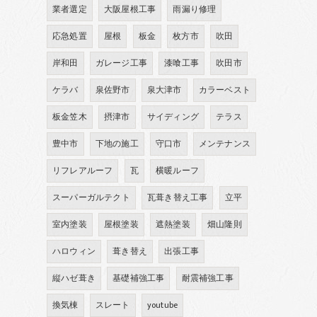
業者選定
大阪屋根工事
雨漏り修理
応急処置
屋根
板金
枚方市
吹田
岸和田
ガレージ工事
漆喰工事
吹田市
ケラバ
泉佐野市
泉大津市
カラーベスト
板金笠木
摂津市
サイディング
テラス
豊中市
下地の施工
守口市
メンテナンス
リフレアルーフ
瓦
横暖ルーフ
スーパーガルテクト
瓦葺き替え工事
立平
室内塗装
屋根塗装
遮熱塗装
畑山隆則
ハロウィン
葺き替え
出張工事
縦ハゼ葺き
基礎補強工事
耐震補強工事
換気棟
スレート
youtube