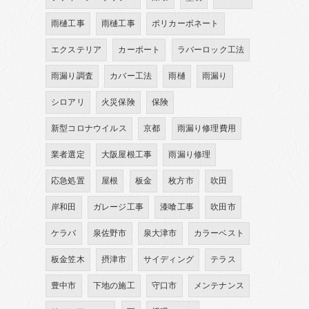
雨樋工事
雨樋工事
ポリカーボネート
エクステリア
カーポート
ラバーロック工法
雨漏り調査
カバー工法
雨樋
雨漏り
シロアリ
火災保険
保険
新型コロナウイルス
京都
雨漏り修理費用
業者選定
大阪屋根工事
雨漏り修理
応急処置
屋根
板金
枚方市
吹田
岸和田
ガレージ工事
漆喰工事
吹田市
ケラバ
泉佐野市
泉大津市
カラーベスト
板金笠木
摂津市
サイディング
テラス
豊中市
下地の施工
守口市
メンテナンス