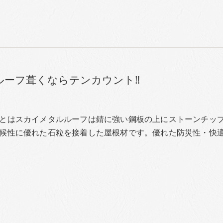
ルーフ葺くならテンカウント‼︎
とはスカイメタルルーフは錆に強い鋼板の上にストーンチッ
候性に優れた石粒を接着した屋根材です。優れた防災性・快