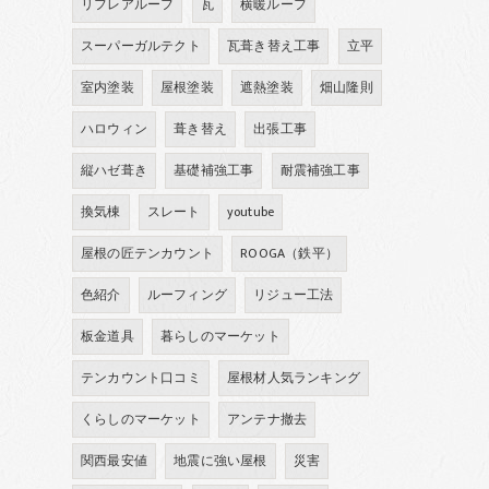
リフレアルーフ
瓦
横暖ルーフ
スーパーガルテクト
瓦葺き替え工事
立平
室内塗装
屋根塗装
遮熱塗装
畑山隆則
ハロウィン
葺き替え
出張工事
縦ハゼ葺き
基礎補強工事
耐震補強工事
換気棟
スレート
youtube
屋根の匠テンカウント
ROOGA（鉄平）
色紹介
ルーフィング
リジュー工法
板金道具
暮らしのマーケット
テンカウント口コミ
屋根材人気ランキング
くらしのマーケット
アンテナ撤去
関西最安値
地震に強い屋根
災害