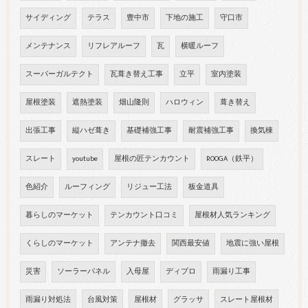
サイディング
テラス
豊中市
下地の施工
守口市
メンテナンス
リフレアルーフ
瓦
横暖ルーフ
スーパーガルテクト
瓦葺き替え工事
立平
室内塗装
屋根塗装
遮熱塗装
畑山隆則
ハロウィン
葺き替え
出張工事
縦ハゼ葺き
基礎補強工事
耐震補強工事
換気棟
スレート
youtube
屋根の匠テンカウント
ROOGA（鉄平）
色紹介
ルーフィング
リジュー工法
板金道具
暮らしのマーケット
テンカウント口コミ
屋根材人気ランキング
くらしのマーケット
アンテナ撤去
関西最安値
地震に強い屋根
災害
ソーラーパネル
入母屋
ディプロ
雨漏り工事
雨漏り対処法
台風対策
屋根材
グラッサ
スレート屋根材