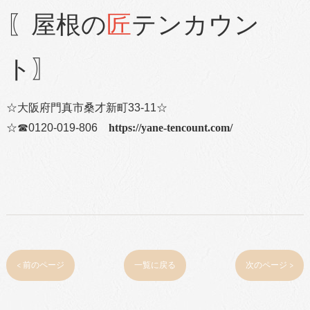
〖屋根の
匠
テンカウン
ト〗
☆大阪府門真市桑才新町33-11☆
☆☎0120-019-806
https://yane-tencount.com/
< 前のページ
一覧に戻る
次のページ >