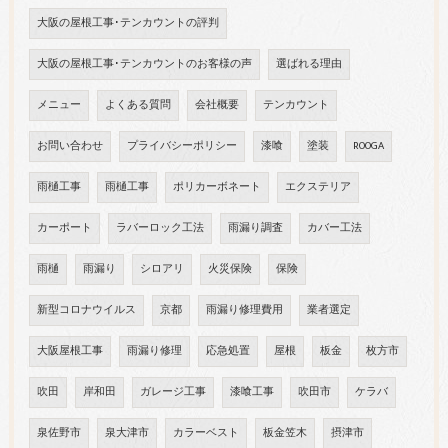
大阪の屋根工事･テンカウントの評判
大阪の屋根工事･テンカウントのお客様の声
選ばれる理由
メニュー
よくある質問
会社概要
テンカウント
お問い合わせ
プライバシーポリシー
漆喰
塗装
ROOGA
雨樋工事
雨樋工事
ポリカーボネート
エクステリア
カーポート
ラバーロック工法
雨漏り調査
カバー工法
雨樋
雨漏り
シロアリ
火災保険
保険
新型コロナウイルス
京都
雨漏り修理費用
業者選定
大阪屋根工事
雨漏り修理
応急処置
屋根
板金
枚方市
吹田
岸和田
ガレージ工事
漆喰工事
吹田市
ケラバ
泉佐野市
泉大津市
カラーベスト
板金笠木
摂津市