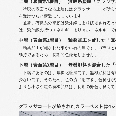
上層（表面第1層目） 無機系塗膜「グラッサ
塗膜の表面となる上層にはグラッサコートが塗ら
を受けづらい構造になっています。
通常、有機系の塗膜は紫外線により破壊されると
は、紫外線の持つエネルギーより高いエネルギーで
中層（表面第2層目） 釉薬加工を施した「無
釉薬加工が施された細かい石の層です。ガラスと
維持できるため、長期間色褪せしません。
下層（表面第3層目） 無機顔料を混合した「
下層にあるのは、無機化粧層です。無機顔料は有
少ないです。そのため、色の流出を防ぎ、色褪せが
よりも小さな粒の有機顔料は、初期の発色は良くて
グラッサコートが施されたカラーベストは4