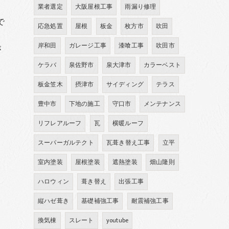
、
業者選定
大阪屋根工事
雨漏り修理
で
応急処置
屋根
板金
枚方市
吹田
。
岸和田
ガレージ工事
漆喰工事
吹田市
が
ケラバ
泉佐野市
泉大津市
カラーベスト
板金笠木
摂津市
サイディング
テラス
豊中市
下地の施工
守口市
メンテナンス
リフレアルーフ
瓦
横暖ルーフ
スーパーガルテクト
瓦葺き替え工事
立平
室内塗装
屋根塗装
遮熱塗装
畑山隆則
ハロウィン
葺き替え
出張工事
縦ハゼ葺き
基礎補強工事
耐震補強工事
換気棟
スレート
youtube