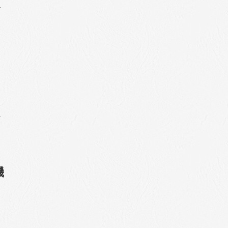
サ
、
な
機