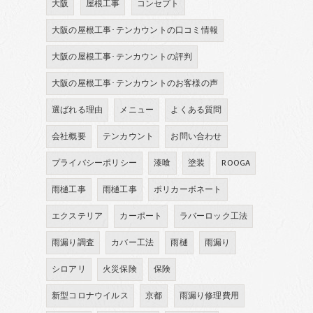
大阪
屋根工事
コンセプト
大阪の屋根工事･テンカウントの口コミ情報
大阪の屋根工事･テンカウントの評判
大阪の屋根工事･テンカウントのお客様の声
選ばれる理由
メニュー
よくある質問
会社概要
テンカウント
お問い合わせ
プライバシーポリシー
漆喰
塗装
ROOGA
雨樋工事
雨樋工事
ポリカーボネート
エクステリア
カーポート
ラバーロック工法
雨漏り調査
カバー工法
雨樋
雨漏り
シロアリ
火災保険
保険
新型コロナウイルス
京都
雨漏り修理費用