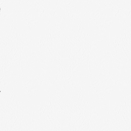
響
く
も
孔