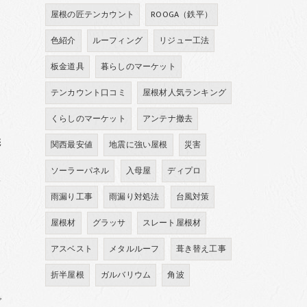
屋根の匠テンカウント
ROOGA（鉄平）
色紹介
ルーフィング
リジュー工法
板金道具
暮らしのマーケット
テンカウント口コミ
屋根材人気ランキング
くらしのマーケット
アンテナ撤去
膨
関西最安値
地震に強い屋根
災害
ソーラーパネル
入母屋
ディプロ
を
雨漏り工事
雨漏り対処法
台風対策
屋根材
グラッサ
スレート屋根材
アスベスト
メタルルーフ
葺き替え工事
折半屋根
ガルバリウム
角波
で