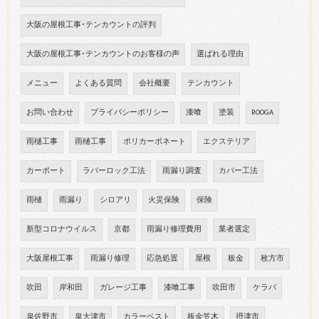
大阪の屋根工事･テンカウントの評判
大阪の屋根工事･テンカウントのお客様の声
選ばれる理由
メニュー
よくある質問
会社概要
テンカウント
お問い合わせ
プライバシーポリシー
漆喰
塗装
ROOGA
雨樋工事
雨樋工事
ポリカーボネート
エクステリア
カーポート
ラバーロック工法
雨漏り調査
カバー工法
雨樋
雨漏り
シロアリ
火災保険
保険
新型コロナウイルス
京都
雨漏り修理費用
業者選定
大阪屋根工事
雨漏り修理
応急処置
屋根
板金
枚方市
吹田
岸和田
ガレージ工事
漆喰工事
吹田市
ケラバ
泉佐野市
泉大津市
カラーベスト
板金笠木
摂津市