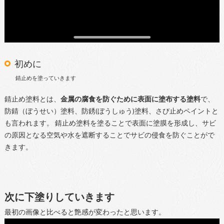
初めに
錆止めを塗っていきます
錆止め塗料とは、
金属の腐食を防ぐために表面に塗布する塗料
で、
防錆（ぼうせい）塗料、防銹(ぼうしゅう)塗料、さび止めペイントと
も言われます。 錆止め塗料を塗ることで表面に塗膜を形成し、サビ
の原因となる空気や水を遮断することでサビの侵食を防ぐことがで
きます。
次に下塗りしていきます
最初の画像と比べると艶感が変わったと思います。