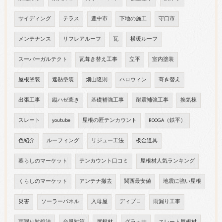
サイディング
テラス
豊中市
下地の施工
守口市
メンテナンス
リフレアルーフ
瓦
横暖ルーフ
スーパーガルテクト
瓦葺き替え工事
立平
室内塗装
屋根塗装
遮熱塗装
畑山隆則
ハロウィン
葺き替え
出張工事
縦ハゼ葺き
基礎補強工事
耐震補強工事
換気棟
スレート
youtube
屋根の匠テンカウント
ROOGA（鉄平）
色紹介
ルーフィング
リジュー工法
板金道具
暮らしのマーケット
テンカウント口コミ
屋根材人気ランキング
くらしのマーケット
アンテナ撤去
関西最安値
地震に強い屋根
災害
ソーラーパネル
入母屋
ディプロ
雨漏り工事
雨漏り対処法
台風対策
屋根材
グラッサ
スレート屋根材