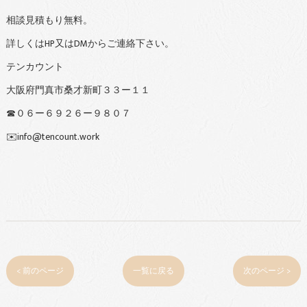
相談見積もり無料。
詳しくはHP又はDMからご連絡下さい。
テンカウント
大阪府門真市桑才新町３３ー１１
☎︎０６ー６９２６ー９８０７
✉️info@tencount.work
< 前のページ
一覧に戻る
次のページ >