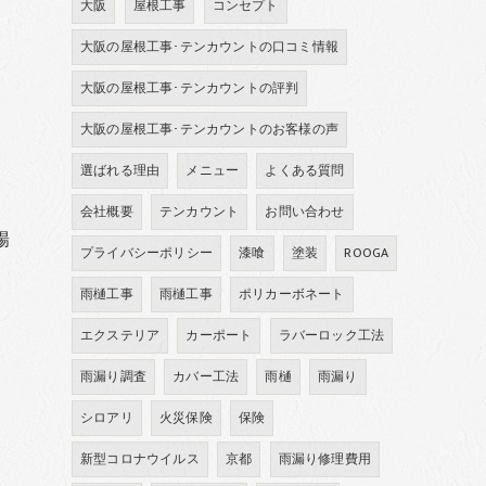
大阪
屋根工事
コンセプト
大阪の屋根工事･テンカウントの口コミ情報
大阪の屋根工事･テンカウントの評判
大阪の屋根工事･テンカウントのお客様の声
選ばれる理由
メニュー
よくある質問
会社概要
テンカウント
お問い合わせ
場
プライバシーポリシー
漆喰
塗装
ROOGA
雨樋工事
雨樋工事
ポリカーボネート
ラ
エクステリア
カーポート
ラバーロック工法
て
雨漏り調査
カバー工法
雨樋
雨漏り
シロアリ
火災保険
保険
新型コロナウイルス
京都
雨漏り修理費用