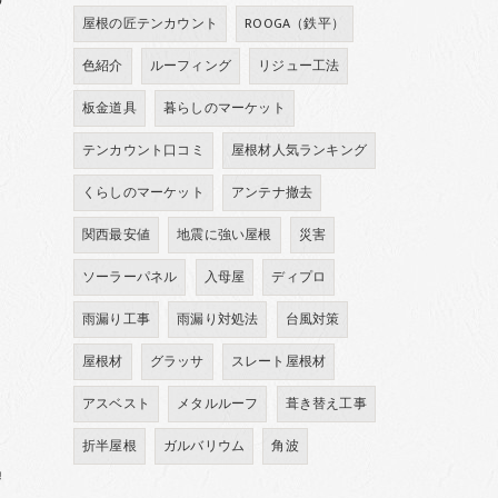
屋根の匠テンカウント
ROOGA（鉄平）
色紹介
ルーフィング
リジュー工法
板金道具
暮らしのマーケット
テンカウント口コミ
屋根材人気ランキング
ま
くらしのマーケット
アンテナ撤去
関西最安値
地震に強い屋根
災害
ソーラーパネル
入母屋
ディプロ
こ
雨漏り工事
雨漏り対処法
台風対策
屋根材
グラッサ
スレート屋根材
アスベスト
メタルルーフ
葺き替え工事
折半屋根
ガルバリウム
角波
迅