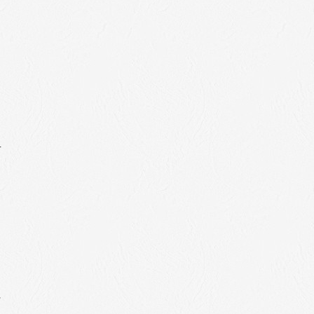
。
方
に