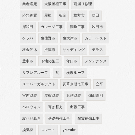
業者選定
大阪屋根工事
雨漏り修理
応急処置
屋根
板金
枚方市
吹田
岸和田
ガレージ工事
漆喰工事
吹田市
て
ケラバ
泉佐野市
泉大津市
カラーベスト
定
板金笠木
摂津市
サイディング
テラス
豊中市
下地の施工
守口市
メンテナンス
漏
リフレアルーフ
瓦
横暖ルーフ
スーパーガルテクト
瓦葺き替え工事
立平
室内塗装
屋根塗装
遮熱塗装
畑山隆則
る
ハロウィン
葺き替え
出張工事
縦ハゼ葺き
基礎補強工事
耐震補強工事
換気棟
スレート
youtube
の