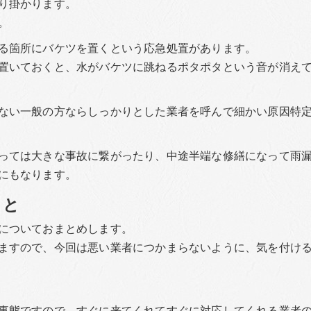
り掛かります。
。
る箇所にバケツを置くという応急処置があります。
置いておくと、水がバケツに跳ねるポタポタという音が消え
ない一般の方ならしっかりとした業者を呼んで細かい原因特
っては大きな事故に繋がったり、中途半端な修繕になって雨
にもなります。
こと
についておまとめします。
ますので、今回は悪い業者につかまらないように、気を付け
事態ですので、すぐに来てくれてすぐに対応してくれる業者