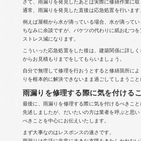
さて、雨漏りを発見したあとは実際に修繕作業に取
通常、雨漏りを発見した直後は応急処置を行います
例えば屋根から水が滴っている場合、水が滴ってい
ちなみに余談ですが、バケツの代わりに紙おむつを
ストレス減になります。
こういった応急処置をした後は、建築関係に詳しく
からお見積もりまでをしてもらいましょう。
自分で無理して修理を行おうとすると修繕箇所によ
りを根本的に解決できないまま過ごしてしまうこと
雨漏りを修理する際に気を付ける
最後に、雨漏りを修理する際に気を付けるべきこと
先述しましたが、だいたいの方は業者を呼ぶと思い
べきことを中心にお伝えいたします。
まず大事なのはレスポンスの速さです。
雨漏りは生活に非常に大きな支障をきたしかねない