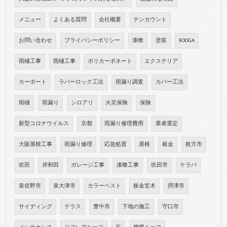
メニュー
よくある質問
会社概要
テンカウント
お問い合わせ
プライバシーポリシー
漆喰
塗装
ROOGA
雨樋工事
雨樋工事
ポリカーボネート
エクステリア
カーポート
ラバーロック工法
雨漏り調査
カバー工法
雨樋
雨漏り
シロアリ
火災保険
保険
新型コロナウイルス
京都
雨漏り修理費用
業者選定
大阪屋根工事
雨漏り修理
応急処置
屋根
板金
枚方市
吹田
岸和田
ガレージ工事
漆喰工事
吹田市
ケラバ
泉佐野市
泉大津市
カラーベスト
板金笠木
摂津市
サイディング
テラス
豊中市
下地の施工
守口市