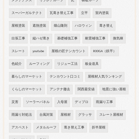
メンテナンス
リフレアルーフ
瓦
横暖ルーフ
スーパーガルテクト
瓦葺き替え工事
立平
室内塗装
屋根塗装
遮熱塗装
畑山隆則
ハロウィン
葺き替え
出張工事
縦ハゼ葺き
基礎補強工事
耐震補強工事
換気棟
スレート
youtube
屋根の匠テンカウント
ROOGA（鉄平）
色紹介
ルーフィング
リジュー工法
板金道具
暮らしのマーケット
テンカウント口コミ
屋根材人気ランキング
くらしのマーケット
アンテナ撤去
関西最安値
地震に強い屋根
災害
ソーラーパネル
入母屋
ディプロ
雨漏り工事
雨漏り対処法
台風対策
屋根材
グラッサ
スレート屋根材
アスベスト
メタルルーフ
葺き替え工事
折半屋根